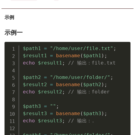
示例
示例一
$path1
=
"/home/user/file.txt"
;
$result1
=
basename
(
$path1
)
;
echo
$result1
;
// 输出：file.txt
$path2
=
"/home/user/folder/"
;
$result2
=
basename
(
$path2
)
;
echo
$result2
;
// 输出：folder
$path3
=
""
;
$result3
=
basename
(
$path3
)
;
echo
$result3
;
// 输出：.