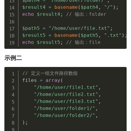
$path4
=
"/home/user/folder/"
;
$result4
=
basename
(
$path4
,
"/"
)
;
echo
$result4
;
// 输出：folder
$path5
=
"/home/user/file.txt"
;
$result5
=
basename
(
$path5
,
".txt"
)
;
echo
$result5
;
// 输出：file
示例二
// 定义一组文件路径数组
files 
=
array
(
"/home/user/file1.txt"
,
"/home/user/file2.txt"
,
"/home/user/file3.txt"
,
"/home/user/folder1/"
,
"/home/user/folder2/"
,
)
;