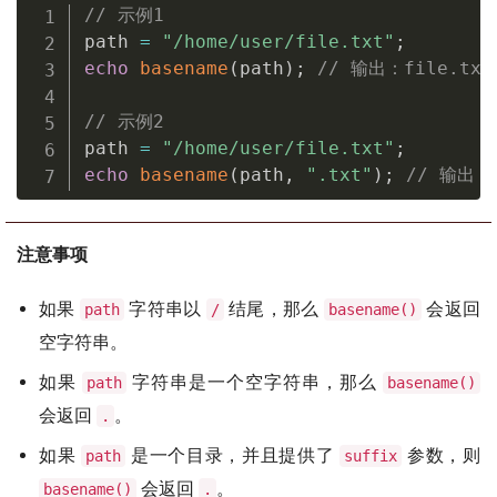
// 示例1
path 
=
"/home/user/file.txt"
;
echo
basename
(
path
)
;
// 输出：file.txt
// 示例2
path 
=
"/home/user/file.txt"
;
echo
basename
(
path
,
".txt"
)
;
// 输出：
注意事项
如果
字符串以
结尾，那么
会返回
path
/
basename()
空字符串。
如果
字符串是一个空字符串，那么
path
basename()
会返回
。
.
如果
是一个目录，并且提供了
参数，则
path
suffix
会返回
。
basename()
.