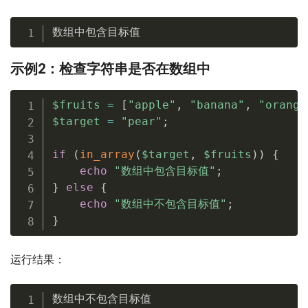
数组中包含目标值
示例2：检查字符串是否在数组中
$fruits
=
[
"apple"
,
"banana"
,
"orange
$target
=
"pear"
;
if
(
in_array
(
$target
,
$fruits
)
)
{
echo
"数组中包含目标值"
;
}
else
{
echo
"数组中不包含目标值"
;
}
运行结果：
数组中不包含目标值