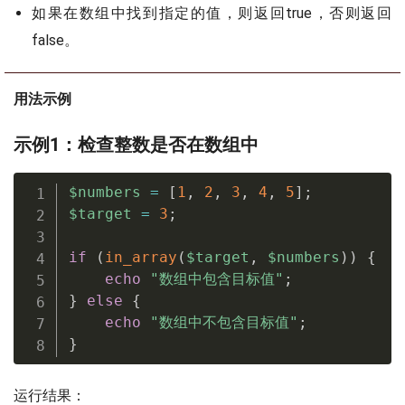
如果在数组中找到指定的值，则返回true，否则返回
false。
用法示例
示例1：检查整数是否在数组中
$numbers
=
[
1
,
2
,
3
,
4
,
5
]
;
$target
=
3
;
if
(
in_array
(
$target
,
$numbers
)
)
{
echo
"数组中包含目标值"
;
}
else
{
echo
"数组中不包含目标值"
;
}
运行结果：