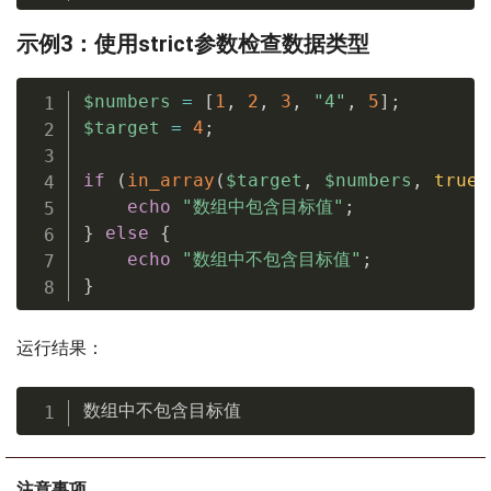
示例3：使用strict参数检查数据类型
$numbers
=
[
1
,
2
,
3
,
"4"
,
5
]
;
$target
=
4
;
if
(
in_array
(
$target
,
$numbers
,
true
)
echo
"数组中包含目标值"
;
}
else
{
echo
"数组中不包含目标值"
;
}
运行结果：
数组中不包含目标值
注意事项