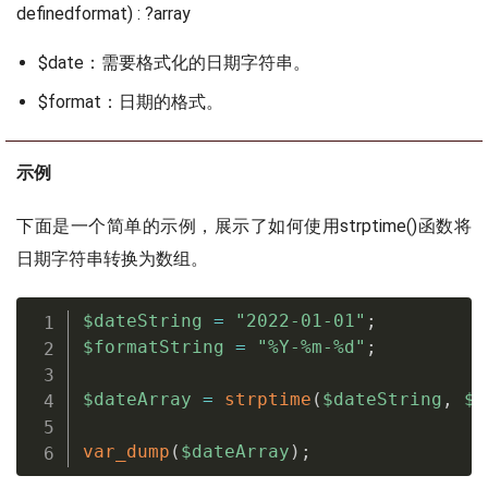
defined
format) : ?array
$date：需要格式化的日期字符串。
$format：日期的格式。
示例
下面是一个简单的示例，展示了如何使用strptime()函数将
日期字符串转换为数组。
$dateString
=
"2022-01-01"
;
$formatString
=
"%Y-%m-%d"
;
$dateArray
=
strptime
(
$dateString
,
$f
var_dump
(
$dateArray
)
;