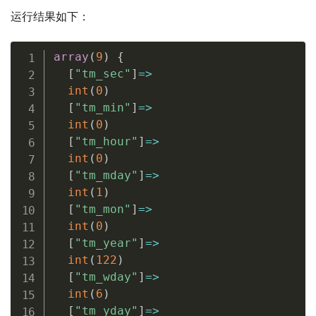
运行结果如下：
array
(
9
)
{
[
"tm_sec"
]
=
>
int
(
0
)
[
"tm_min"
]
=
>
int
(
0
)
[
"tm_hour"
]
=
>
int
(
0
)
[
"tm_mday"
]
=
>
int
(
1
)
[
"tm_mon"
]
=
>
int
(
0
)
[
"tm_year"
]
=
>
int
(
122
)
[
"tm_wday"
]
=
>
int
(
6
)
[
"tm_yday"
]
=
>