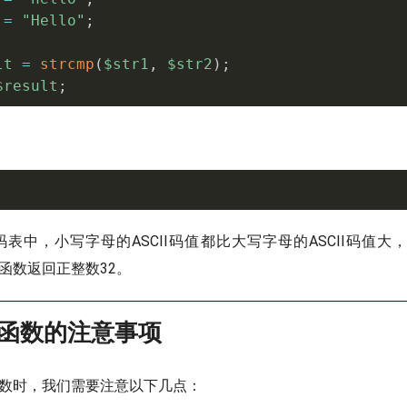
=
"Hello"
;
lt
=
strcmp
(
$str1
,
$str2
)
;
$result
;
I码表中，小写字母的ASCII码值都比大写字母的ASCII码值大
mp函数返回正整数32。
cmp函数的注意事项
p函数时，我们需要注意以下几点：