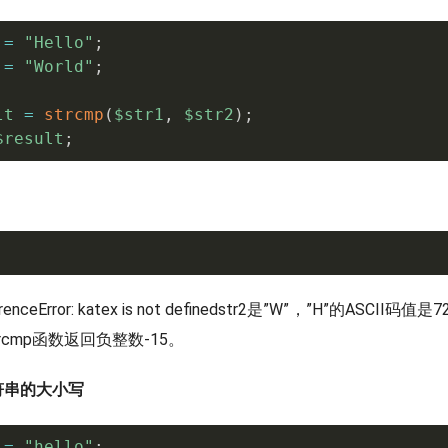
=
"Hello"
;
=
"World"
;
lt
=
strcmp
(
$str1
,
$str2
)
;
$result
;
enceError: katex is not defined
str2是”W”，”H”的ASCII码值是7
rcmp函数返回负整数-15。
符串的大小写
=
"hello"
;