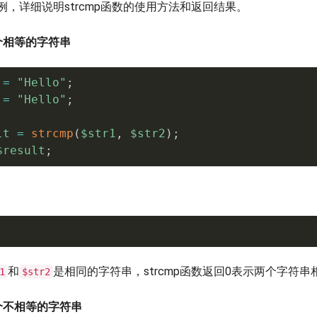
，详细说明strcmp函数的使用方法和返回结果。
个相等的字符串
=
"Hello"
;
=
"Hello"
;
lt
=
strcmp
(
$str1
,
$str2
)
;
$result
;
和
是相同的字符串，strcmp函数返回0表示两个字符串
1
$str2
个不相等的字符串