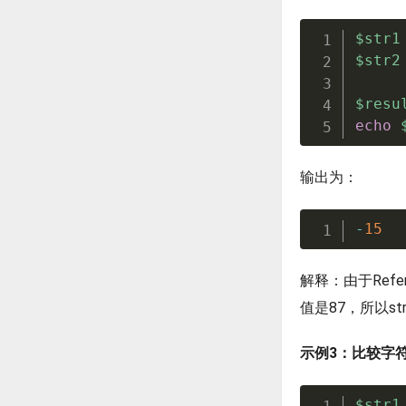
$str1
$str2
$resu
echo
输出为：
-
15
解释：由于
Refer
值是87，所以st
示例3：比较字
$str1