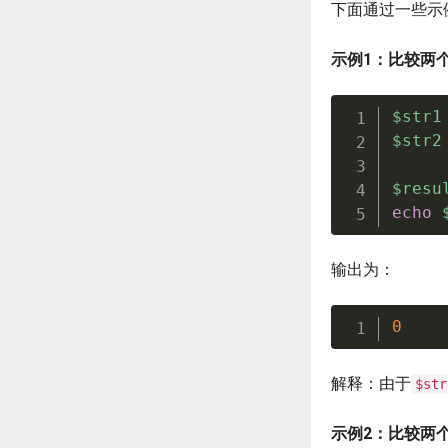
下面通过一些示例
示例1：比较两
$str1
$str2
$resu
echo
输出为：
0
解释：由于
$str
示例2：比较两