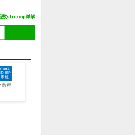
数strcrmp详解
P 教程