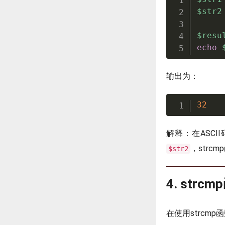
$str2
$resu
echo
输出为：
32
解释：在ASCI
，strc
$str2
4. str
在使用strcm