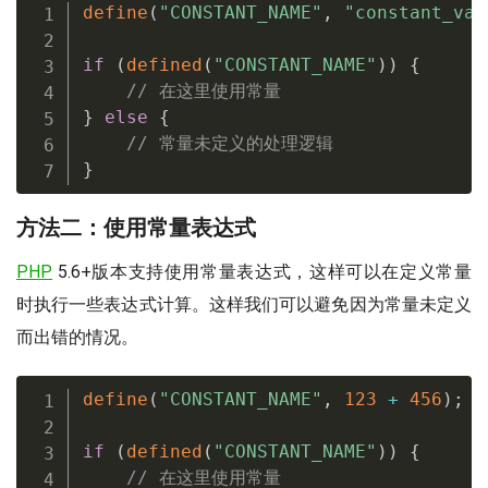
define
(
"CONSTANT_NAME"
,
"constant_val
if
(
defined
(
"CONSTANT_NAME"
)
)
{
// 在这里使用常量
}
else
{
// 常量未定义的处理逻辑
}
方法二：使用常量表达式
PHP
5.6+版本支持使用常量表达式，这样可以在定义常量
时执行一些表达式计算。这样我们可以避免因为常量未定义
而出错的情况。
define
(
"CONSTANT_NAME"
,
123
+
456
)
;
if
(
defined
(
"CONSTANT_NAME"
)
)
{
// 在这里使用常量