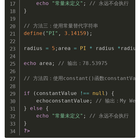
echo
"常量未定义"
;
// 永远不会执行
}
// 方法三：使用常量替代字符串
define
(
"PI"
,
3.14159
)
;
radius 
=
5
;
area 
=
PI
*
 radius 
*
radius
echo
 area
;
// 输出：78.53975
// 方法四：使用constant()函数constantValue
if
(
constantValue 
!==
null
)
{
    echoconstantValue
;
// 输出：My Web
}
else
{
echo
"常量未定义"
;
// 永远不会执行
}
?>