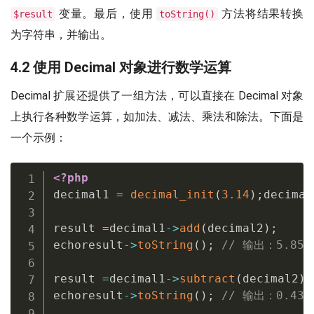
变量。最后，使用
方法将结果转换
$result
toString()
为字符串，并输出。
4.2 使用 Decimal 对象进行数学运算
Decimal 扩展还提供了一组方法，可以直接在 Decimal 对象
上执行各种数学运算，如加法、减法、乘法和除法。下面是
一个示例：
<?php
decimal1 
=
decimal_init
(
3.14
)
;
decimal
result 
=
decimal1
-
>
add
(
decimal2
)
;
echoresult
-
>
toString
(
)
;
// 输出：5.85
result 
=
decimal1
-
>
subtract
(
decimal2
)
;
echoresult
-
>
toString
(
)
;
// 输出：0.43