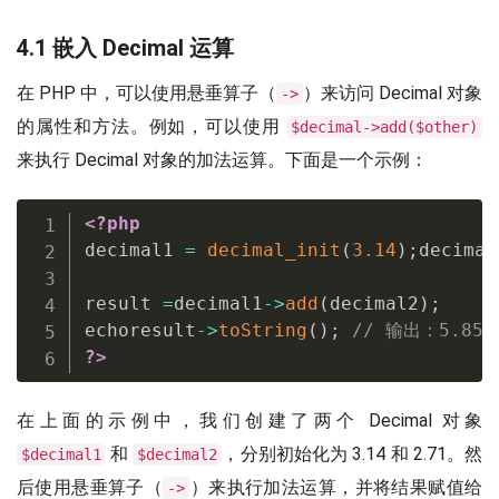
4.1 嵌入 Decimal 运算
在 PHP 中，可以使用悬垂算子（
）来访问 Decimal 对象
->
的属性和方法。例如，可以使用
$decimal->add($other)
来执行 Decimal 对象的加法运算。下面是一个示例：
<?php
decimal1 
=
decimal_init
(
3.14
)
;
decimal
result 
=
decimal1
-
>
add
(
decimal2
)
;
echoresult
-
>
toString
(
)
;
// 输出：5.85
?>
在上面的示例中，我们创建了两个 Decimal 对象
和
，分别初始化为 3.14 和 2.71。然
$decimal1
$decimal2
后使用悬垂算子（
）来执行加法运算，并将结果赋值给
->