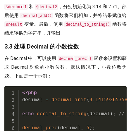
和
，分别初始化为 3.14 和 2.71。然
$decimal1
$decimal2
后使用
函数将它们相加，并将结果赋值给
decimal_add()
变量。最后，使用
函数将
$result
decimal_to_string()
结果转换为字符串，并输出。
3.3 处理 Decimal 的小数位数
在 Decimal 中，可以使用
函数来设置和获
decimal_prec()
取 Decimal 对象的小数位数。默认情况下，小数位数为
28。下面是一个示例：
<?php
decimal 
=
decimal_init
(
3.141592653589
echo
decimal_to_string
(
decimal
)
;
// 输
decimal_prec
(
decimal
,
5
)
;