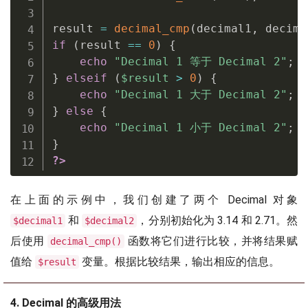
result 
=
decimal_cmp
(
decimal1
,
 decima
if
(
result 
==
0
)
{
echo
"Decimal 1 等于 Decimal 2"
;
}
elseif
(
$result
>
0
)
{
echo
"Decimal 1 大于 Decimal 2"
;
}
else
{
echo
"Decimal 1 小于 Decimal 2"
;
}
?>
在上面的示例中，我们创建了两个 Decimal 对象
和
，分别初始化为 3.14 和 2.71。然
$decimal1
$decimal2
后使用
函数将它们进行比较，并将结果赋
decimal_cmp()
值给
变量。根据比较结果，输出相应的信息。
$result
4. Decimal 的高级用法