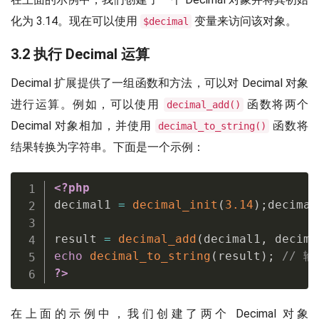
化为 3.14。现在可以使用
变量来访问该对象。
$decimal
3.2 执行 Decimal 运算
Decimal 扩展提供了一组函数和方法，可以对 Decimal 对象
进行运算。例如，可以使用
函数将两个
decimal_add()
Decimal 对象相加，并使用
函数将
decimal_to_string()
结果转换为字符串。下面是一个示例：
<?php
decimal1 
=
decimal_init
(
3.14
)
;
decimal
result 
=
decimal_add
(
decimal1
,
 decima
echo
decimal_to_string
(
result
)
;
// 输
?>
在上面的示例中，我们创建了两个 Decimal 对象