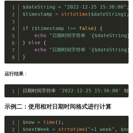
$dateString
=
"2022-12-25 15:30:00"
;
$timestamp
=
strtotime
(
$dateString
)
;
if
(
$timestamp
!==
false
)
{
echo
"日期时间字符串 '
{
$dateString
}
}
else
{
echo
"日期时间字符串 '
{
$dateString
}
}
运行结果
：
日期时间字符串 
'2022-12-25 15:30:00'
 转换
示例二：使用相对日期时间格式进行计算
$now
=
time
(
)
;
$nextWeek
=
strtotime
(
"+1 week"
,
$now