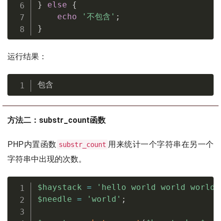
}
else
{
echo
'不包含'
;
}
运行结果：
包含
方法二：substr_count函数
PHP内置函数
用来统计一个字符串在另一个
substr_count
字符串中出现的次数。
$haystack
=
'hello world world world'
$needle
=
'world'
;