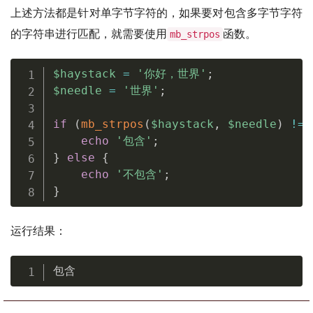
上述方法都是针对单字节字符的，如果要对包含多字节字符
的字符串进行匹配，就需要使用
函数。
mb_strpos
$haystack
=
'你好，世界'
;
$needle
=
'世界'
;
if
(
mb_strpos
(
$haystack
,
$needle
)
!==
echo
'包含'
;
}
else
{
echo
'不包含'
;
}
运行结果：
包含