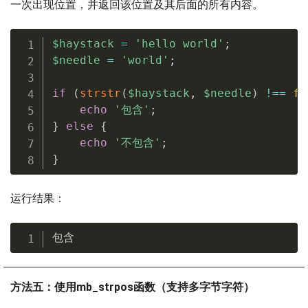
一次出现位置，并返回该位置及其后面的所有内容。
$haystack
=
'hello world'
;
$needle
=
'world'
;
if
(
strstr
(
$haystack
,
$needle
)
!==
fa
echo
'包含'
;
}
else
{
echo
'不包含'
;
}
运行结果：
包含
方法五：使用mb_strpos函数（支持多字节字符）