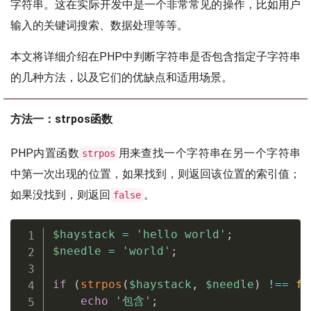
字符串。这在实际开发中是一个非常常见的操作，比如用户
输入的关键词搜索、数据处理等等。
本文将详细介绍在PHP中判断字符串是否包含指定子字符串
的几种方法，以及它们的优缺点和适用场景。
方法一：strpos函数
PHP内置函数
用来查找一个字符串在另一个字符串
strpos
中第一次出现的位置，如果找到，则返回该位置的索引值；
如果没找到，则返回
。
false
$haystack
=
'hello world'
;
$needle
=
'world'
;
if
(
strpos
(
$haystack
,
$needle
)
!==
fa
echo
'包含'
;