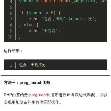
$count
=
substr_count
(
$haystack
,
$nee
if
(
$count
>
0
)
{
echo
'包含，出现'
.
$count
.
'次'
;
}
else
{
echo
'不包含'
;
}
运行结果：
包含，出现
3
次
方法三：preg_match函数
PHP内置函数
用来进行正则表达式匹配，可以
preg_match
实现更加复杂的字符串匹配操作。