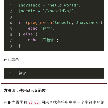
$haystack
=
'hello world'
;
$needle
=
'/\bworld\b/'
;
if
(
preg_match
(
$needle
,
$haystack
)
)
{
echo
'包含'
;
}
else
{
echo
'不包含'
;
}
运行结果：
包含
方法四：使用strstr函数
PHP内置函数
用来查找字符串中另一个字符串的第
strstr