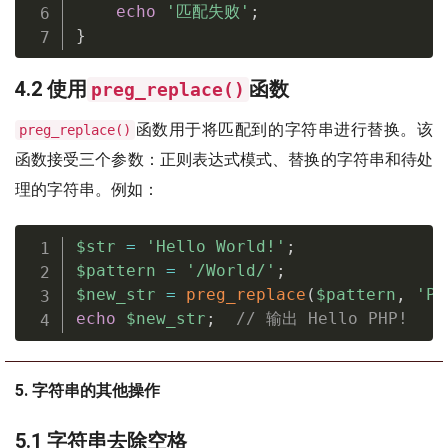
echo
'匹配失败'
;
}
4.2 使用
函数
preg_replace()
函数用于将匹配到的字符串进行替换。该
preg_replace()
函数接受三个参数：正则表达式模式、替换的字符串和待处
理的字符串。例如：
$str
=
'Hello World!'
;
$pattern
=
'/World/'
;
$new_str
=
preg_replace
(
$pattern
,
'PH
echo
$new_str
;
// 输出 Hello PHP!
5. 字符串的其他操作
5.1 字符串去除空格