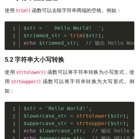
使用
函数可以去除字符串两端的空格。例如：
trim()
$str
=
'  Hello World!  '
;
$trimmed_str
=
trim
(
$str
)
;
echo
$trimmed_str
;
// 输出 Hello Worl
5.2 字符串大小写转换
使用
函数可以将字符串转换为小写形式，使
strtolower()
用
函数可以将字符串转换为大写形式。例
strtoupper()
如：
$str
=
'Hello World!'
;
$lowercase_str
=
strtolower
(
$str
)
;
$uppercase_str
=
strtoupper
(
$str
)
;
echo
$lowercase_str
;
// 输出 hello wo
echo
$uppercase_str
;
// 输出 HELLO WO