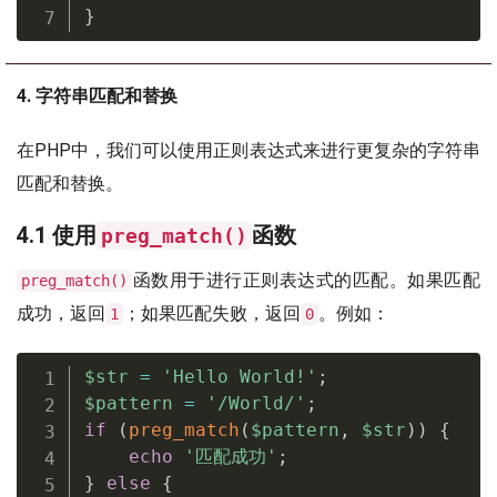
}
4. 字符串匹配和替换
在PHP中，我们可以使用正则表达式来进行更复杂的字符串
匹配和替换。
4.1 使用
函数
preg_match()
函数用于进行正则表达式的匹配。如果匹配
preg_match()
成功，返回
；如果匹配失败，返回
。例如：
1
0
$str
=
'Hello World!'
;
$pattern
=
'/World/'
;
if
(
preg_match
(
$pattern
,
$str
)
)
{
echo
'匹配成功'
;
}
else
{