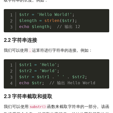
取字符串的长度。例如：
$str
=
'Hello World!'
;
$length
=
strlen
(
$str
)
;
echo
$length
;
// 输出 12
2.2 字符串连接
我们可以使用
运算符进行字符串的连接。例如：
.
$str1
=
'Hello'
;
$str2
=
'World'
;
$str
=
$str1
.
' '
.
$str2
;
echo
$str
;
// 输出 Hello World
2.3 字符串截取和提取
我们可以使用
函数来截取字符串的一部分。该函
substr()