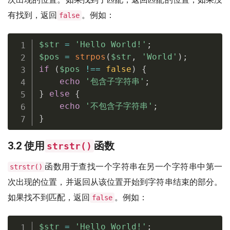
有找到，返回
。例如：
false
$str
=
'Hello World!'
;
$pos
=
strpos
(
$str
,
'World'
)
;
if
(
$pos
!==
false
)
{
echo
'包含子字符串'
;
}
else
{
echo
'不包含子字符串'
;
}
3.2 使用
函数
strstr()
函数用于查找一个字符串在另一个字符串中第一
strstr()
次出现的位置，并返回从该位置开始到字符串结束的部分。
如果找不到匹配，返回
。例如：
false
$str
=
'Hello World!'
;