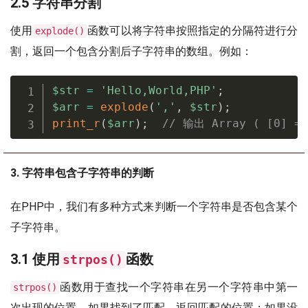
2.5 字符串分割
使用
函数可以将字符串按照指定的分隔符进行分
explode()
割，返回一个包含分割后子字符串的数组。例如：
$str
=
'Hello,World,PHP'
;
$arr
=
explode
(
','
,
$str
)
;
print_r
(
$arr
)
;
// 输出 Array ( [0] =>
3. 字符串包含子字符串的判断
在PHP中，我们有多种方式来判断一个字符串是否包含某个
子字符串。
3.1 使用
函数
strpos()
函数用于查找一个字符串在另一个字符串中第一
strpos()
次出现的位置。如果找到了匹配，返回匹配的位置；如果没