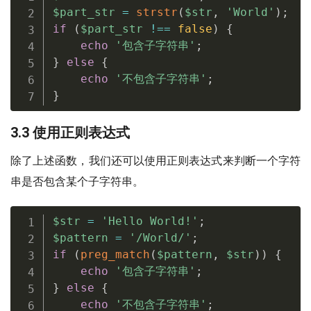
$part_str
=
strstr
(
$str
,
'World'
)
;
if
(
$part_str
!==
false
)
{
echo
'包含子字符串'
;
}
else
{
echo
'不包含子字符串'
;
}
3.3 使用正则表达式
除了上述函数，我们还可以使用正则表达式来判断一个字符
串是否包含某个子字符串。
$str
=
'Hello World!'
;
$pattern
=
'/World/'
;
if
(
preg_match
(
$pattern
,
$str
)
)
{
echo
'包含子字符串'
;
}
else
{
echo
'不包含子字符串'
;