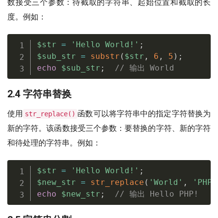
数接受三个参数：待截取的字符串、起始位置和截取的长
度。例如：
$str
=
'Hello World!'
;
$sub_str
=
substr
(
$str
,
6
,
5
)
;
echo
$sub_str
;
// 输出 World
2.4 字符串替换
使用
函数可以将字符串中的指定字符替换为
str_replace()
新的字符。该函数接受三个参数：要替换的字符、新的字符
和待处理的字符串。例如：
$str
=
'Hello World!'
;
$new_str
=
str_replace
(
'World'
,
'PHP'
echo
$new_str
;
// 输出 Hello PHP!