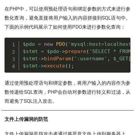
在PHP中，可以使用预处理语句和绑定参数的方式来进行参
数化查询，避免直接将用户输入的内容拼接到SQL语句中。
下面的示例代码展示了如何使用PDO来进行参数化查询：
$pdo
=
new
PDO
(
'mysql:host=localhost;
$stmt
=
$pdo
-
>
prepare
(
'SELECT * FROM 
$stmt
-
>
bindParam
(
':username'
,
$_GET
[
'
$stmt
-
>
execute
(
)
;
通过使用预处理语句和绑定参数，将用户输入的内容作为参
数传递给SQL查询，PHP会自动对参数进行转义和过滤，从
而避免了SQL注入攻击。
文件上传漏洞的防范
文件上传漏洞是指攻击者通过将恶意文件上传到服务器上，