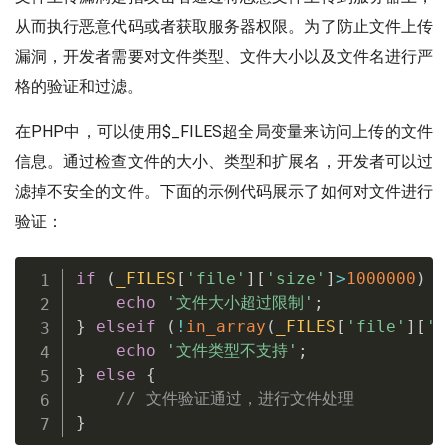
从而执行恶意代码或者获取服务器权限。为了防止文件上传
漏洞，开发者需要对文件类型、文件大小以及文件名进行严
格的验证和过滤。
在PHP中，可以使用$_FILES超全局变量来访问上传的文件
信息。通过检查文件的大小、类型和扩展名，开发者可以过
滤掉不安全的文件。下面的示例代码展示了如何对文件进行
验证：
if
(
_FILES
[
'file'
]
[
'size'
]
>
1000000
)
{
echo
'文件大小超过限制'
;
}
elseif
(
!
in_array
(
_FILES
[
'file'
]
[
't
echo
'文件类型不支持'
;
}
else
{
// 文件验证通过，进行文件处理
}