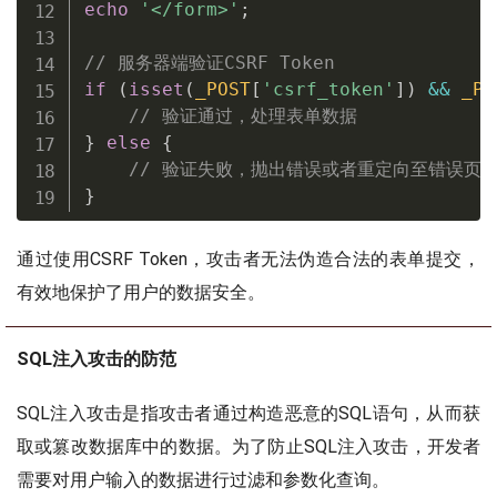
echo
'</form>'
;
// 服务器端验证CSRF Token
if
(
isset
(
_POST
[
'csrf_token'
]
)
&&
_PO
// 验证通过，处理表单数据
}
else
{
// 验证失败，抛出错误或者重定向至错误页
}
通过使用CSRF Token，攻击者无法伪造合法的表单提交，
有效地保护了用户的数据安全。
SQL注入攻击的防范
SQL注入攻击是指攻击者通过构造恶意的SQL语句，从而获
取或篡改数据库中的数据。为了防止SQL注入攻击，开发者
需要对用户输入的数据进行过滤和参数化查询。