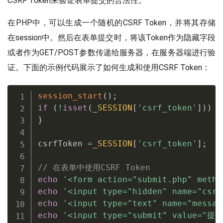
CSRF Token来验证表单提交的合法性。
在PHP中，可以生成一个随机的CSRF Token，并将其存储
在session中。然后在表单提交时，将该Token作为隐藏字段
或者作为GET/POST参数传递给服务器，在服务器端进行验
证。下面的示例代码展示了如何生成和使用CSRF Token：
session_start
(
)
;
if
(
!
isset
(
_SESSION
[
'csrf_token'
]
)
)
{
}
csrfToken 
=
_SESSION
[
'csrf_token'
]
;
// 在表单中使用CSRF Token
echo
'<form action="submit.php" metho
echo
'<input type="hidden" name="csrf
echo
'<input type="text" name="messag
echo
'<input type="submit" value="提交