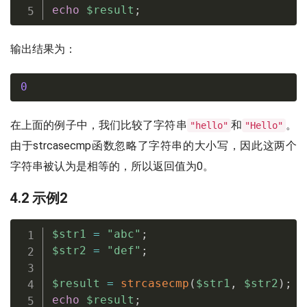
echo
$result
;
输出结果为：
0
在上面的例子中，我们比较了字符串
和
。
"hello"
"Hello"
由于strcasecmp函数忽略了字符串的大小写，因此这两个
字符串被认为是相等的，所以返回值为0。
4.2 示例2
$str1
=
"abc"
;
$str2
=
"def"
;
$result
=
strcasecmp
(
$str1
,
$str2
)
;
echo
$result
;