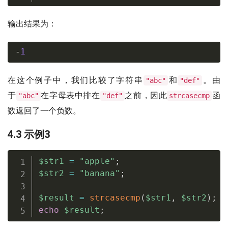
输出结果为：
-
1
在这个例子中，我们比较了字符串
和
。由
"abc"
"def"
于
在字母表中排在
之前，因此
函
"abc"
"def"
strcasecmp
数返回了一个负数。
4.3 示例3
$str1
=
"apple"
;
$str2
=
"banana"
;
$result
=
strcasecmp
(
$str1
,
$str2
)
;
echo
$result
;