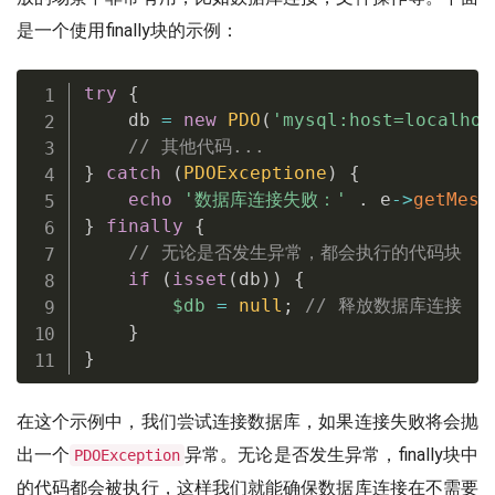
是一个使用finally块的示例：
try
{
    db 
=
new
PDO
(
'mysql:host=localhos
// 其他代码...
}
catch
(
PDOExceptione
)
{
echo
'数据库连接失败：'
.
 e
-
>
getMess
}
finally
{
// 无论是否发生异常，都会执行的代码块
if
(
isset
(
db
)
)
{
$db
=
null
;
// 释放数据库连接
}
}
在这个示例中，我们尝试连接数据库，如果连接失败将会抛
出一个
异常。无论是否发生异常，finally块中
PDOException
的代码都会被执行，这样我们就能确保数据库连接在不需要