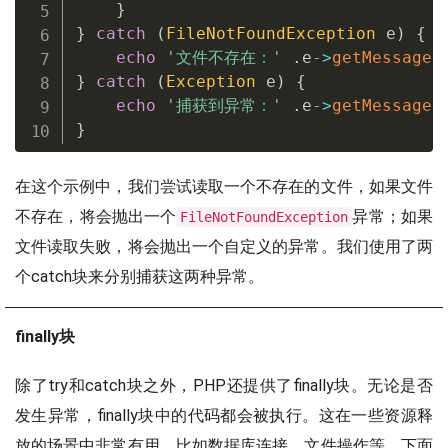
}
}
catch
(
FileNotFoundException
 e
)
{
echo
'文件不存在：'
.
e
-
>
getMessage
(
}
catch
(
Exception
 e
)
{
echo
'捕获到异常：'
.
e
-
>
getMessage
(
}
在这个示例中，我们尝试读取一个不存在的文件，如果文件
不存在，将会抛出一个
异常；如果
FileNotFoundException
文件读取失败，将会抛出一个自定义的异常。我们使用了两
个catch块来分别捕获这两种异常。
finally块
除了try和catch块之外，PHP还提供了finally块。无论是否
发生异常，finally块中的代码都会被执行。这在一些资源释
放的场景中非常有用，比如数据库连接，文件操作等。下面