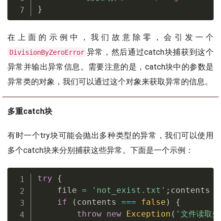
}
在上面的示例中，我们故意除零，会引发一个
异常，然后通过catch块捕获到这个
DivisionByZeroError
异常并输出异常信息。需要注意的是，catch块中的参数是
异常类的对象，我们可以通过这个对象来获取异常的信息。
多重catch块
有时一个try块可能会抛出多种类型的异常，我们可以使用
多个catch块来分别捕获这些异常。下面是一个示例：
try
{
    file 
=
'not_exist.txt'
;
contents 
=
if
(
contents 
===
false
)
{
throw
new
Exception
(
'文件读取失