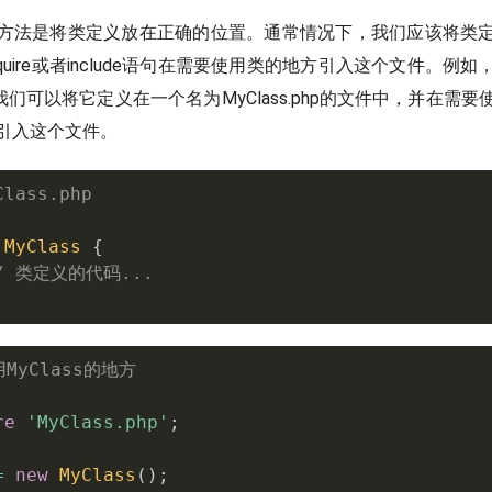
方法是将类定义放在正确的位置。通常情况下，我们应该将类
quire或者include语句在需要使用类的地方引入这个文件。例
类，我们可以将它定义在一个名为MyClass.php的文件中，并在需
语句引入这个文件。
Class.php
MyClass
{
/ 类定义的代码...
用MyClass的地方
re
'MyClass.php'
;
=
new
MyClass
(
)
;