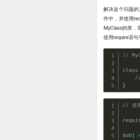
解决这个问题的
件中，并使用re
MyClass的
使用require
// My
class
/
}
// 使
requi
$obj