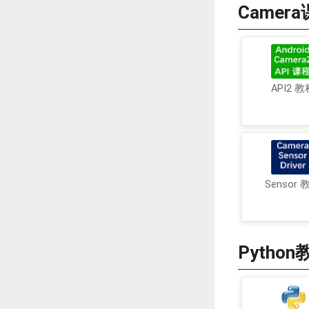
Camer
API2 教
Sensor 
Python