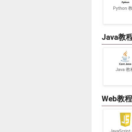
Python 
Java教
Java 教
Web教
JavaScrip