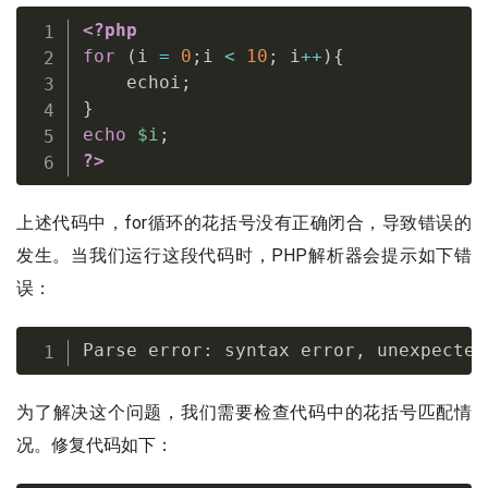
<?php
for
(
i 
=
0
;
i 
<
10
;
 i
++
)
{
    echoi
;
}
echo
$i
;
?>
上述代码中，for循环的花括号没有正确闭合，导致错误的
发生。当我们运行这段代码时，PHP解析器会提示如下错
误：
Parse error
:
 syntax error
,
 unexpected
为了解决这个问题，我们需要检查代码中的花括号匹配情
况。修复代码如下：