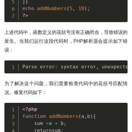
}
}
echo
addNumbers
(
5
,
10
)
;
?>
上述代码中，函数定义的花括号没有正确闭合，导致错误的
发生。当我们运行这段代码时，PHP解析器会提示如下错
误：
Parse error
:
 syntax error
,
 unexpected
为了解决这个问题，我们需要检查代码中的花括号匹配情
况。修复代码如下：
<?php
function
addNumbers
(
a
,
b
)
{
    sum 
=
a 
+
 b
;
    returnsum
;