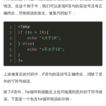
情况。在这个例子中，我们可以发现if语句的花括号没有正
确闭合，导致错误的发生。修复代码如下：
<?php
if
(
$x
>
10
)
{
echo
"x大于10"
;
}
else
{
echo
"x不大于10"
;
}
?>
上述修复后的代码中，if语句的花括号正确闭合，消除了意
外的”{“符号错误。
除了if语句，for循环和函数定义也可能遇到意外的”{“符号错
误。下面是一个包含for循环错误的示例：