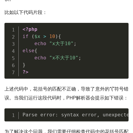
比如以下代码片段：
<?php
if
(
$x
>
10
)
{
echo
"x大于10"
;
else
{
echo
"x不大于10"
;
}
?>
上述代码中，花括号的匹配不正确，导致了意外的”{“符号错
误。当我们运行这段代码时，PHP解析器会提示如下错误：
Parse error
:
 syntax error
,
 unexpected
为了解决这个问题，我们需要仔细检查代码中的花括号匹配