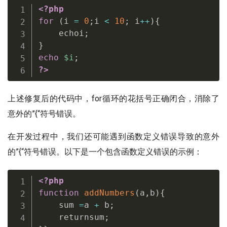
<?php
for
(
i 
=
0
;
i 
<
10
;
 i
++
)
{
    echoi
;
}
echo
$i
;
?>
上述修复后的代码中，for循环的花括号正确闭合，消除了
意外的”{“符号错误。
在开发过程中，我们还可能遇到函数定义错误导致的意外
的”{“符号错误。以下是一个包含函数定义错误的示例：
<?php
function
addNumbers
(
a
,
b
)
{
    sum 
=
a 
+
 b
;
    returnsum
;