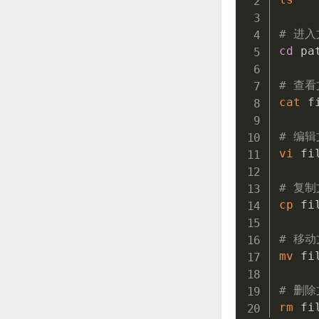
# 进
cd
 pa
# 查
cat
 f
# 编辑
vi
 fil
# 复制
cp
 fi
# 移动
mv
 fi
# 删除
rm
 fi