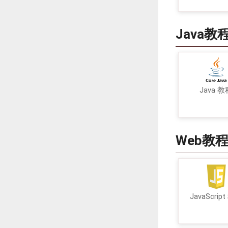
Java教
Java 教
Web教
JavaScrip