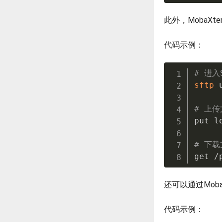
此外，MobaX
代码示例：
# 进入
sftp
 
# 上传
put l
# 下载
get /
还可以通过Mob
代码示例：