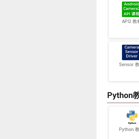
API2 教
Sensor 
Python
Python 