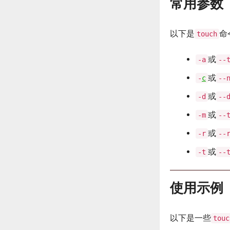
常用参数
以下是
命
touch
或
-a
--
或
-
c
--
或
-d
--
或
-m
--
或
-r
--
或
-t
--
使用示例
以下是一些
touc