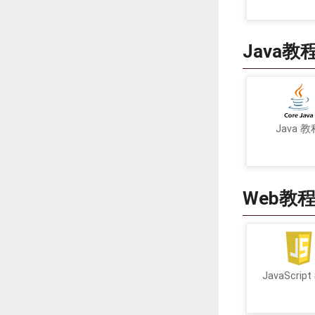
Java教
Java 教
Web教
JavaScrip