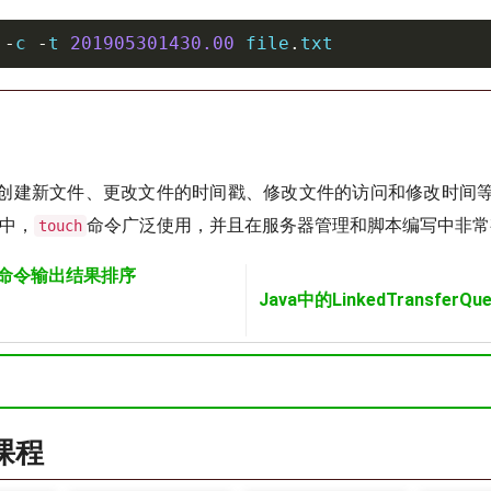
-
c 
-
t 
201905301430.00
 file
.
txt
创建新文件、更改文件的时间戳、修改文件的访问和修改时间
境中，
命令广泛使用，并且在服务器管理和脚本编写中非常
touch
 ps命令输出结果排序
Java中的LinkedTransferQue
a课程