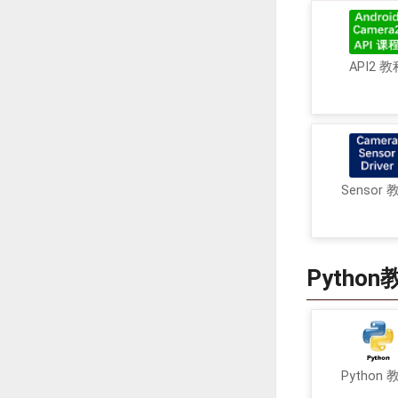
API2 教
Sensor 
Python
Python 