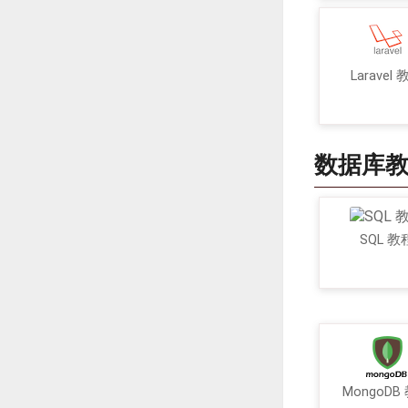
Laravel
数据库
SQL 教
MongoDB