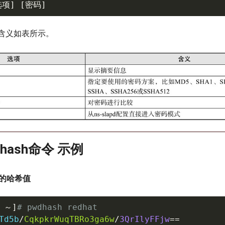
选项
]
[
密码
]
含义如表所示。
wdhash命令 示例
t的哈希值
 
～
]
# pwdhash redhat
Td5b
/
CqkpkrWuqTBRo3ga6w
/
3QrIlyFFjw
==