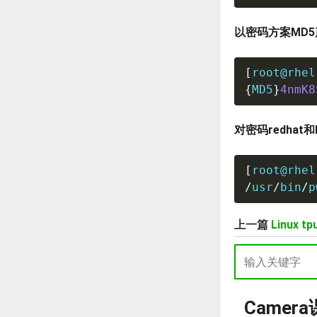
以密码方案MD5
[
root@rhel
{
MD5
}
4nmK8
对密码redhat
[
root@rhel
/
usr
/
bin
/
p
上一篇
Linux t
Camer