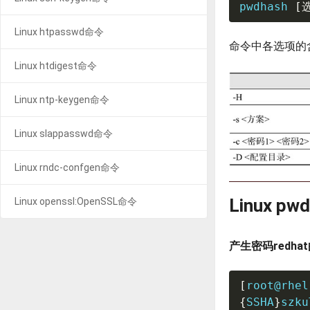
pwdhash 
[
Linux htpasswd命令
命令中各选项的
Linux htdigest命令
Linux ntp-keygen命令
Linux slappasswd命令
Linux rndc-confgen命令
Linux p
Linux openssl:OpenSSL命令
产生密码redha
[
root@rhel
{
SSHA
}
szku