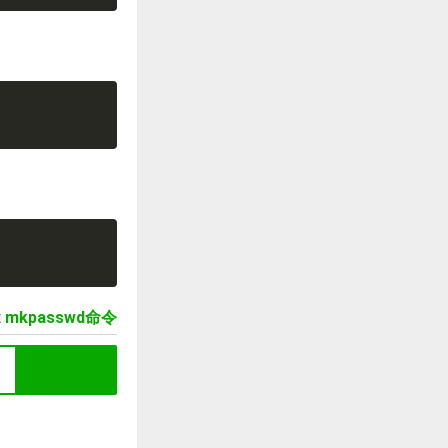
ux mkpasswd命令