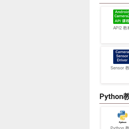
API2 教
Sensor 
Python
Python 