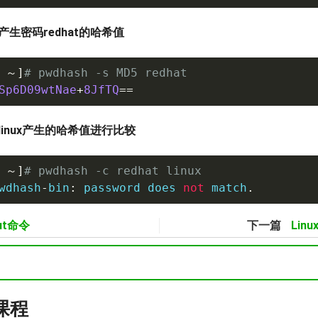
产生密码redhat的哈希值
 
～
]
# pwdhash -s MD5 redhat
Sp6D09wtNae
+
8JfTQ
==
和linux产生的哈希值进行比较
 
～
]
# pwdhash -c redhat linux
wdhash
-
bin
:
 password does 
not
 match
.
put命令
下一篇
Lin
a课程