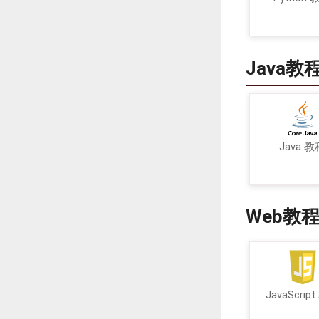
Java教
Java 教
Web教
JavaScrip