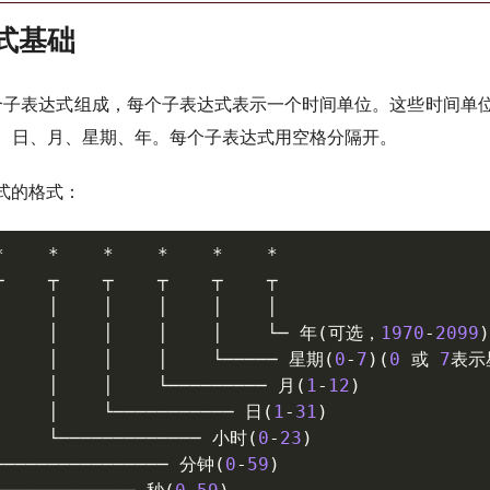
达式基础
由7个子表达式组成，每个子表达式表示一个时间单位。这些时间单
、日、月、星期、年。每个子表达式用空格分隔开。
达式的格式：
*
*
*
*
*
*
┬
┬
┬
┬
┬
┬
│
│
│
│
│
│
│
│
│
│
│
└─
年
(
可选，
1970
-
2099
)
│
│
│
│
└─────
星期
(
0
-
7
)
(
0
或
7
表示
│
│
│
└─────────
月
(
1
-
12
)
│
│
└───────────
日
(
1
-
31
)
│
└─────────────
小时
(
0
-
23
)
└───────────────
分钟
(
0
-
59
)