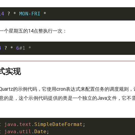
14
?
*
 MON
-
FRI 
*
一个星期五的14点整执行一次：
4
?
*
6
#1 *
达式实现
uartz的示例代码，它使用cron表达式来配置任务的调度规则
的是，这个示例代码提供的类是一个独立的Java文件，它不需要
t
java
.
text
.
SimpleDateFormat
;
t
java
.
util
.
Date
;