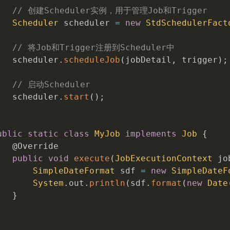
// 创建Scheduler实例，用于管理Job和Trigger
Scheduler
 scheduler 
=
new
StdSchedulerFact
// 将Job和Trigger注册到Scheduler中
   scheduler
.
scheduleJob
(
jobDetail
,
 trigger
)
;
// 启动Scheduler
   scheduler
.
start
(
)
;
ublic
static
class
MyJob
implements
Job
{
@Override
public
void
execute
(
JobExecutionContext
 jo
SimpleDateFormat
 sdf 
=
new
SimpleDateF
System
.
out
.
println
(
sdf
.
format
(
new
Date
}