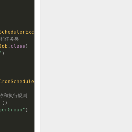
SchedulerException
{
称和任务类
Job
.
class
)
"
)
CronScheduleBuilder
.
cronSchedule
(
"0/5 * * * *
名称和执行规则
r
(
)
gerGroup"
)