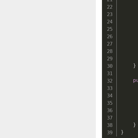
     
     
}
p
}
}