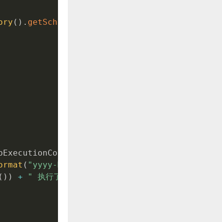
ory
(
)
.
getScheduler
(
)
;
bExecutionContext
)
throws
JobExecutionExcepti
ormat
(
"yyyy-MM-dd HH:mm:ss"
)
;
(
)
)
+
" 执行了Quartz定时任务"
)
;