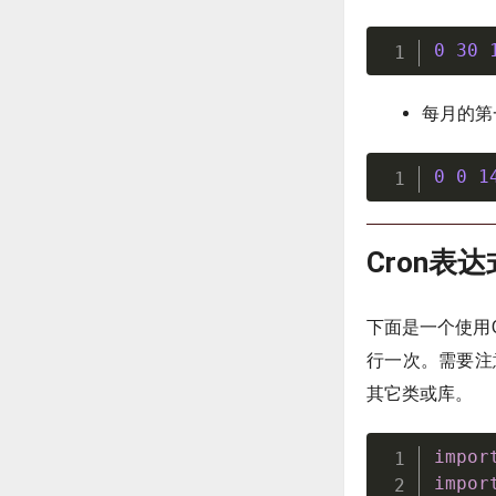
0
30
每月的第
0
0
1
Cron表
下面是一个使用Q
行一次。需要注意
其它类或库。
impor
impor