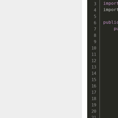
impor
impor
publi
p