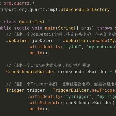
t
org
.
quartz
.
*
;
timport org
.
quartz
.
impl
.
StdSchedulerFactory
;
c
class
QuartzTest
{
ublic
static
void
main
(
String
[
]
 args
)
throws
// 创建一个JobDetail实例，指定任务名称、任务组名
JobDetail
 jobDetail 
=
JobBuilder
.
newJob
(
My
.
withIdentity
(
"myJob"
,
"myJobGroup
.
build
(
)
;
// 创建一个Cron表达式实例，指定执行规则
CronScheduleBuilder
 cronScheduleBuilder 
=
// 创建一个Trigger实例，指定触发器名称、触发器组
Trigger
 trigger 
=
TriggerBuilder
.
newTrigge
.
withIdentity
(
"myTrigger"
,
"myTrig
.
withSchedule
(
cronScheduleBuilder
)
.
build
(
)
;