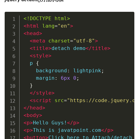
<!DOCTYPE html>
<
html
lang
=
"
en
"
>
<
head
>
<
meta
charset
=
"
utf-8
"
>
<
title
>
detach demo
</
title
>
<
style
>
  p 
{
    background
:
 lightpink
;
    margin
:
6px
0
;
}
</
style
>
<
script
src
=
"
https://code.jquery.co
</
head
>
<
body
>
<
p
>
Hello Guys!
</
p
>
<
p
>
This is javatpoint.com
</
p
>
<
button
>
Click here to Attach/detach a