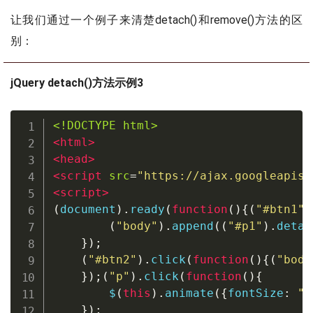
让我们通过一个例子来清楚detach()和remove()方法的区
别：
jQuery detach()方法示例3
<!DOCTYPE html>
<
html
>
<
head
>
<
script
src
=
"
https://ajax.googleapis.
<
script
>
(
document
).
ready
(
function
(){(
"#btn1"
)
(
"body"
).
append
((
"#p1"
).
detac
});
(
"#btn2"
).
click
(
function
(){(
"body
});(
"p"
).
click
(
function
(){
        $
(
this
).
animate
({
fontSize
:
"+
});