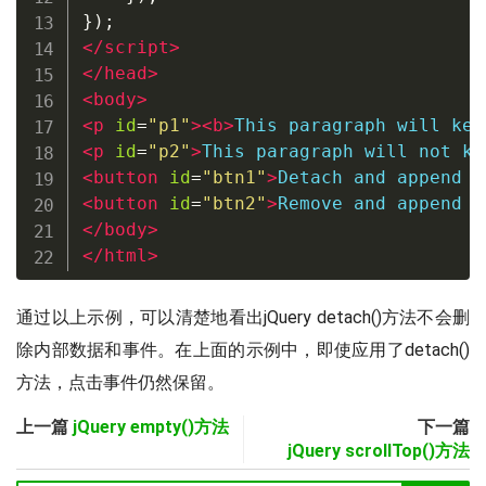
});
</
script
>
</
head
>
<
body
>
<
p
id
=
"
p1
"
>
<
b
>
This paragraph will kee
<
p
id
=
"
p2
"
>
This paragraph will not ke
<
button
id
=
"
btn1
"
>
Detach and append p
<
button
id
=
"
btn2
"
>
Remove and append p
</
body
>
</
html
>
通过以上示例，可以清楚地看出jQuery detach()方法不会删
除内部数据和事件。在上面的示例中，即使应用了detach()
方法，点击事件仍然保留。
上一篇
jQuery empty()方法
下一篇
jQuery scrollTop()方法