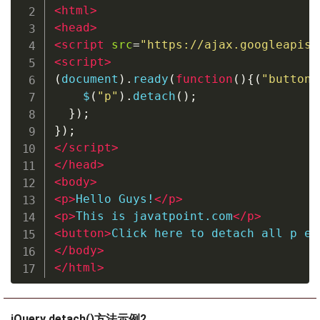
<
html
>
<
head
>
<
script
src
=
"
https://ajax.googleapis.
<
script
>
(
document
).
ready
(
function
(){(
"button"
    $
(
"p"
).
detach
();
});
});
</
script
>
</
head
>
<
body
>
<
p
>
Hello Guys!
</
p
>
<
p
>
This is javatpoint.com
</
p
>
<
button
>
Click here to detach all p el
</
body
>
</
html
>
jQuery detach()方法示例2