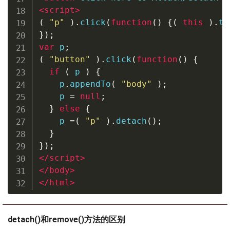
<
script
>
(
"p"
).
click
(
function
()
{(
this
).
to
});
var
 p
;
(
"button"
).
click
(
function
()
{
if
(
 p 
)
{
    p
.
appendTo
(
"body"
);
    p 
=
null
;
}
else
{
    p 
=(
"p"
).
detach
();
}
});
</
script
>
</
body
>
</
html
>
detach()和remove()方法的区别