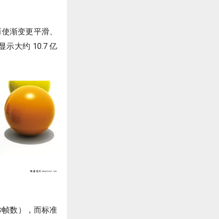
而使渐变更平滑、
示大约 10.7 亿
秒帧数），而标准