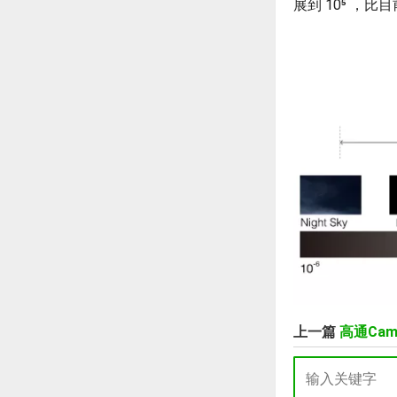
展到 10⁵ ，
上一篇
高通Ca