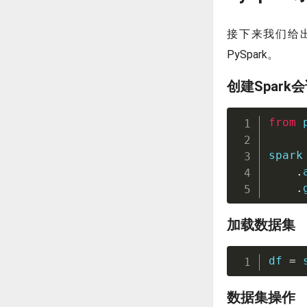
接下来我们给出
PySpark。
创建Spark
from
 
spark
.
.
加载数据集
df 
=
 
数据集操作