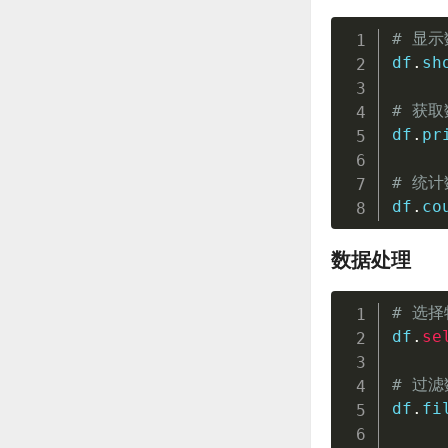
# 显
df
.
sh
# 获取
df
.
pr
# 统
df
.
co
数据处理
# 选
df
.
se
# 过滤
df
.
fi