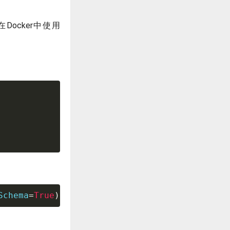
ocker中使用
Schema
=
True
)