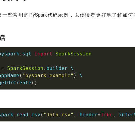
一些常用的PySpark代码示例，以便读者更好地了解如何在D
会话
pyspark
.
sql 
import
SparkSession
 
=
SparkSession
.
builder \

appName
(
"pyspark_example"
)
 \

getOrCreate
(
)
spark
.
read
.
csv
(
"data.csv"
,
 header
=
True
,
 infer