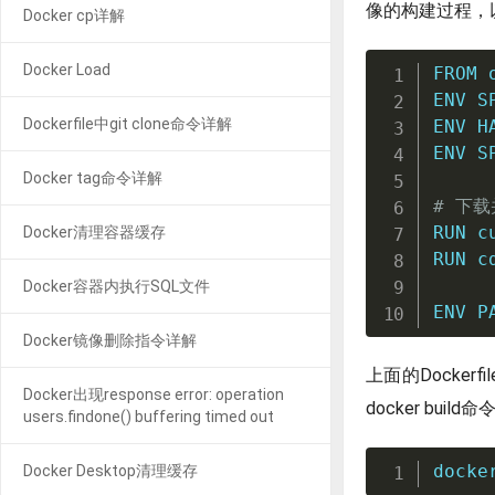
像的构建过程，以下
Docker cp详解
Docker Load
FROM
 
ENV
 S
Dockerfile中git clone命令详解
ENV
 H
ENV
 S
Docker tag命令详解
# 下载
RUN
 c
Docker清理容器缓存
RUN
 c
Docker容器内执行SQL文件
ENV
 P
Docker镜像删除指令详解
上面的Docke
Docker出现response error: operation
docker bui
users.findone() buffering timed out
docke
Docker Desktop清理缓存