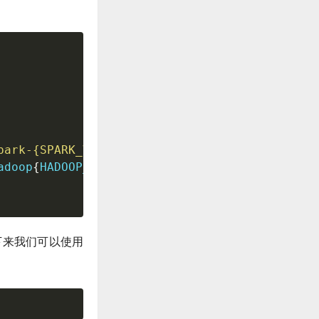
park-{SPARK_VERSION}/spark-{SPARK_VERSION}-bi
adoop
{
HADOOP_VERSION
}
 spark

接下来我们可以使用