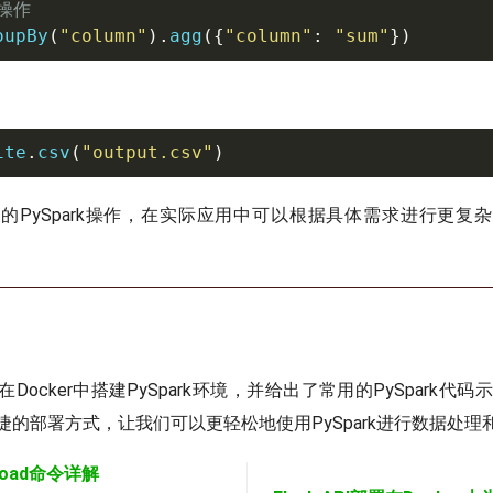
操作
oupBy
(
"column"
)
.
agg
(
{
"column"
:
"sum"
}
)
ite
.
csv
(
"output.csv"
)
的PySpark操作，在实际应用中可以根据具体需求进行更复
ocker中搭建PySpark环境，并给出了常用的PySpark代码示
捷的部署方式，让我们可以更轻松地使用PySpark进行数据处理
 load命令详解