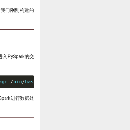
看到我们刚刚构建的
入PySpark的交
age 
/
bin
/
bash
park进行数据处