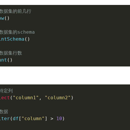
示数据集的前几行
ow
(
)
数据集的schema
intSchema
(
)
计数据集行数
unt
(
)
择特定列
lect
(
"column1"
,
"column2"
)
数据
lter
(
df
[
"column"
]
>
10
)