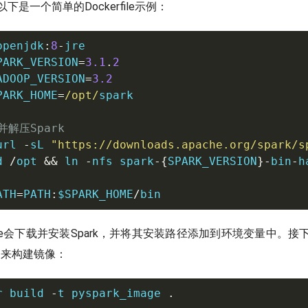
是一个简单的Dockerfile示例：
openjdk
:
8
-
PARK_VERSION
=
3.1
.
2
ADOOP_VERSION
=
3.2
PARK_HOME
=
/opt/
spark

并解压Spark
url 
-
sL 
"https://downloads.apache.org/spark/s
d 
/
opt 
&&
 ln 
-
nfs spark
-
{
SPARK_VERSION
}
-
bin
-
h
ATH
=
PATH
:
$SPARK_HOME
/
bin
rfile会下载并安装Spark，并将其安装路径添加到环境变量中。
ld命令来构建镜像：
r build 
-
t pyspark_image 
.