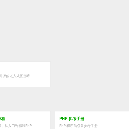
费开源的嵌入式图形库
教程
PHP 参考手册
程，从入门到精通PHP
PHP 程序员必备参考手册