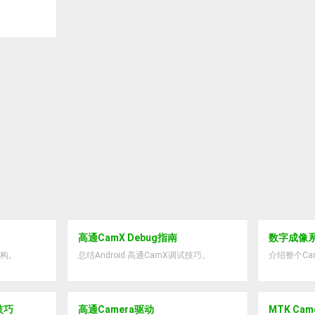
高通CamX Debug指南
数字成像
架构。
总结Android 高通CamX调试技巧。
介绍整个Ca
试技巧
高通Camera驱动
MTK Ca