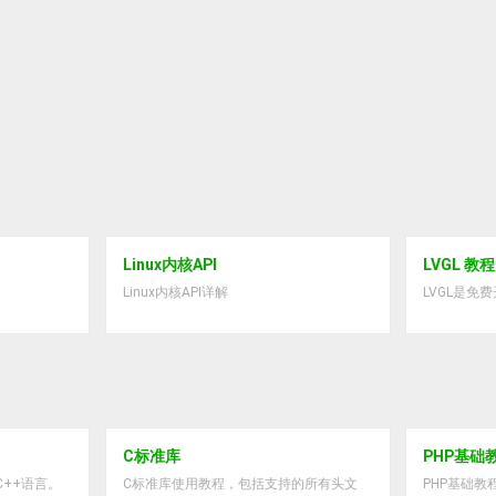
Linux内核API
LVGL 教程
Linux内核API详解
LVGL是免
C标准库
PHP基础
C++语言。
C标准库使用教程，包括支持的所有头文
PHP基础教