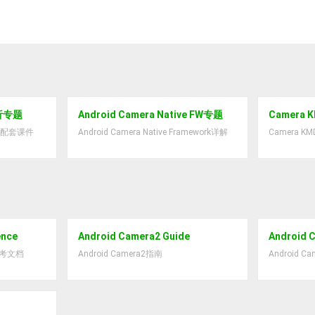
分析专题
Android Camera Native FW专题
Camera
视频配套课件
Android Camera Native Framework详解
Camera K
ence
Android Camera2 Guide
Android
关参考文档
Android Camera2指南
Android 