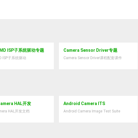
 KMD ISP子系统驱动专题
Camera Sensor Driver专题
MD ISP子系统驱动
Camera Sensor Driver课程配套课件
 Camera HAL开发
Android Camera ITS
Camera HAL开发文档
Android Camera Image Test Suite