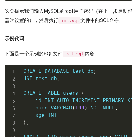
这会提示我们输入MySQL的root用户密码（在上一步启动容
器时设置的），然后执行
文件中的SQL命令。
init.sql
示例代码
下面是一个示例的SQL文件
内容：
init.sql
CREATE
DATABASE
 test_db
;
USE
 test_db
;
CREATE
TABLE
 users 
(
    id 
INT
AUTO_INCREMENT
PRIMARY
KEY
    name 
VARCHAR
(
100
)
NOT
NULL
,
    age 
INT
)
;